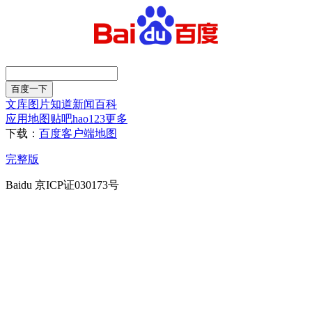
文库
图片
知道
新闻
百科
应用
地图
贴吧
hao123
更多
下载：
百度客户端
地图
完整版
Baidu 京ICP证030173号