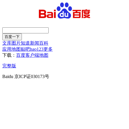
文库
图片
知道
新闻
百科
应用
地图
贴吧
hao123
更多
下载：
百度客户端
地图
完整版
Baidu 京ICP证030173号