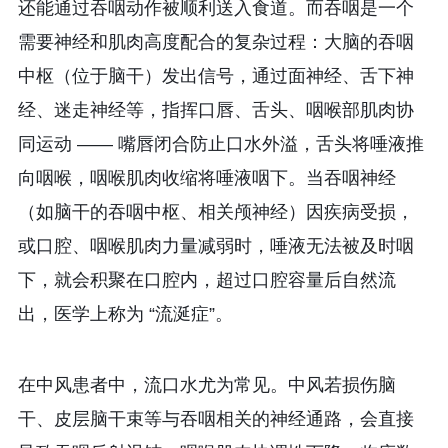
还能通过吞咽动作被顺利送入食道。而吞咽是一个
需要神经和肌肉高度配合的复杂过程：大脑的吞咽
中枢（位于脑干）发出信号，通过面神经、舌下神
经、迷走神经等，指挥口唇、舌头、咽喉部肌肉协
同运动 —— 嘴唇闭合防止口水外溢，舌头将唾液推
向咽喉，咽喉肌肉收缩将唾液咽下。当吞咽神经
（如脑干的吞咽中枢、相关颅神经）因疾病受损，
或口腔、咽喉肌肉力量减弱时，唾液无法被及时咽
下，就会积聚在口腔内，超过口腔容量后自然流
出，医学上称为 “流涎症”。
在中风患者中，流口水尤为常见。中风若损伤脑
干、皮层脑干束等与吞咽相关的神经通路，会直接