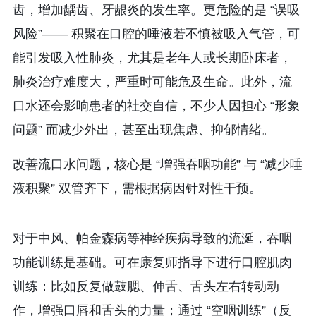
齿，增加龋齿、牙龈炎的发生率。更危险的是 “误吸
风险”—— 积聚在口腔的唾液若不慎被吸入气管，可
能引发吸入性肺炎，尤其是老年人或长期卧床者，
肺炎治疗难度大，严重时可能危及生命。此外，流
口水还会影响患者的社交自信，不少人因担心 “形象
问题” 而减少外出，甚至出现焦虑、抑郁情绪。
改善流口水问题，核心是 “增强吞咽功能” 与 “减少唾
液积聚” 双管齐下，需根据病因针对性干预。
对于中风、帕金森病等神经疾病导致的流涎，
吞咽
功能训练
是基础。可在康复师指导下进行口腔肌肉
训练：比如反复做鼓腮、伸舌、舌头左右转动动
作，增强口唇和舌头的力量；通过 “空咽训练”（反