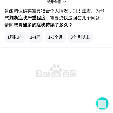
胃酸多的患者要注意控制饮食，避免辛辣、太酸、太
展开全部
咸、太甜的食物；避免进食含淀粉量丰富的食物，如
胃酸调理确实需要结合个人情况，别太焦虑。为帮
番薯、芋头、河粉、拉肠、粽子、马铃薯、板栗等，
您
判断症状严重程度
，需要您快速回答几个问题，
因为这些食物可以在胃内转化成胃酸。患者饮食要多
请问
您胃酸多的症状持续了多久？
样化，不吃霉变食物，少吃熏制、腌制富含硝酸盐和
1周以内
1-4周
1-3个月
3个月以上
亚硝酸盐的食物。要吃新鲜食物，要戒烟戒酒，不喝
浓茶咖啡。三餐定时，不要宵夜，晚上九点之后不要
吃东西。生活规律，不要熬夜，晚上十一点之前睡
觉。适当运动，增强体质，保持良好的心态和充足的
睡眠。
胃酸增多说明患者有可能存在功能性的
消化不良
或
者是
慢性胃病
，包括
慢性胃炎
、
胃食管反流病
、
消
化性溃疡
等，患者最好做
胃镜检查
明确诊断。