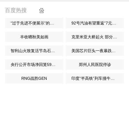
百度热搜
“过于先进不便展示”的反导画面来了
92号汽油有望重返“7元时代”
丰收晒秋美如画
克里米亚大桥起火 部分桥面坍塌
智利山火致复活节岛石像受损
美国芯片巨头一夜暴跌近14%
央行公开市场净回笼5940亿元
郑州人民医院停诊
RNG战胜GEN
印度“半高铁”列车撞牛受损